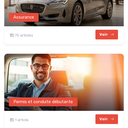
Assurance
Voir
75 articles
Permis et conduite débutante
Voir
1 article