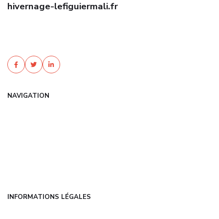
hivernage-lefiguiermali.fr
Obtenez une assurance auto jeune conducteur pas cher grâce à
nos experts. Comparez les offres, bénéficiez de tarifs négociés.
Devis gratuit et sans engagement !
NAVIGATION
Accueil
Articles
Catégories
FAQ
Contact
INFORMATIONS LÉGALES
Mentions légales