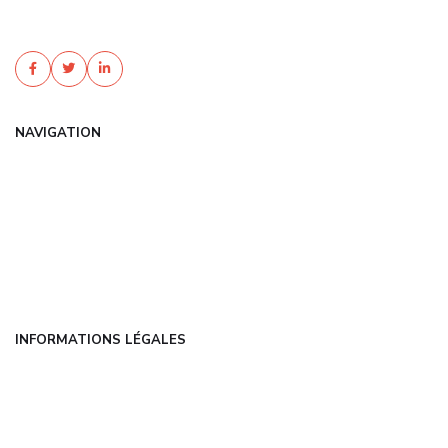
nos experts. Comparez les offres, bénéficiez de tarifs négociés.
Devis gratuit et sans engagement !
NAVIGATION
Accueil
Articles
Catégories
FAQ
Contact
INFORMATIONS LÉGALES
Mentions légales
CGU
Politique de confidentialité