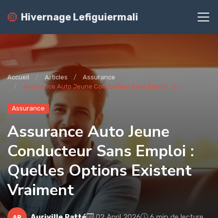
Hivernage Lefiguiermali
Accueil
Articles
Assurance
Assurance Auto Jeune Conducteur Sans Emploi : Q...
Assurance
Assurance Auto Jeune
Conducteur Sans Emploi :
Quelles Options Existent
Vraiment
Auriville Ratté
02 April 2026
6 min de lecture
AR