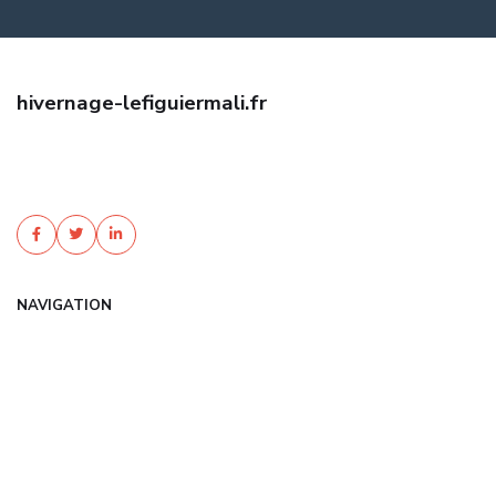
hivernage-lefiguiermali.fr
Obtenez une assurance auto jeune conducteur pas cher grâce à
nos experts. Comparez les offres, bénéficiez de tarifs négociés.
Devis gratuit et sans engagement !
NAVIGATION
Accueil
Articles
Catégories
FAQ
Contact