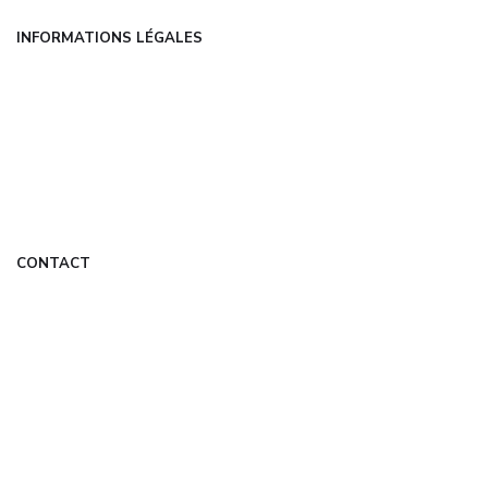
INFORMATIONS LÉGALES
Mentions légales
CGU
Politique de confidentialité
À propos
DMCA
CONTACT
contact@hivernage-lefiguiermali.fr
Formulaire de contact
Mon Compte
© 2026 hivernage-lefiguiermali.fr — Tous droits réservés